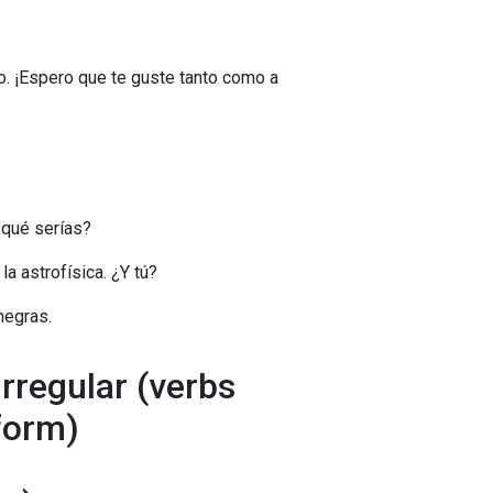
o. ¡Espero que te guste tanto como a
 ¿qué serías?
a astrofísica. ¿Y tú?
negras.
rregular (verbs
 form)