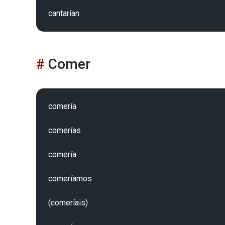
Comer
comería 

comerías 

comería 

comeríamos 

(comeríais)
