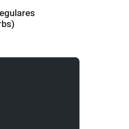
egulares
rbs)